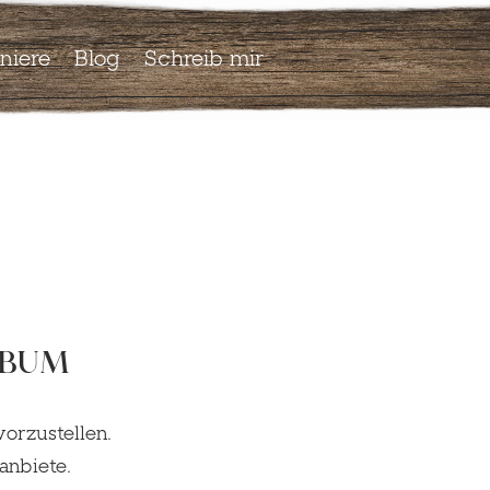
niere
Blog
Schreib mir
LBUM
vorzustellen.
anbiete.