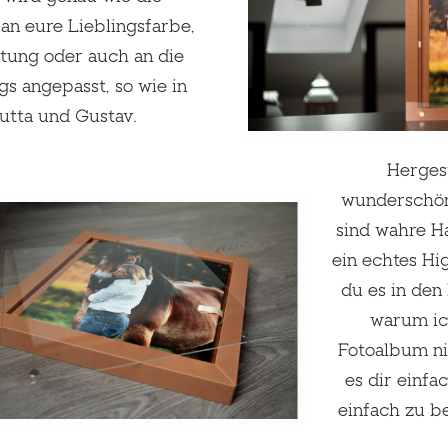
an eure Lieblingsfarbe,
tung oder auch an die
gs angepasst, so wie in
Jutta und Gustav.
Hergest
wunderschöne
sind wahre H
ein echtes Hi
du es in den
warum ic
Fotoalbum n
es dir einfa
einfach zu b