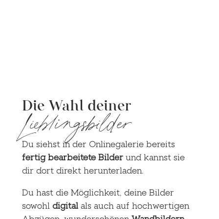
Breitensporttag Steckenroth
Distanzritt Steckenroth
Die Wahl deiner
Lieblingsbilder
Du siehst in der Onlinegalerie bereits
fertig bearbeitete Bilder
und kannst sie
dir dort direkt herunterladen.
Du hast die Möglichkeit, deine Bilder
sowohl
digital
als auch auf hochwertigen
Abzügen, wunderschönen
Wandbildern