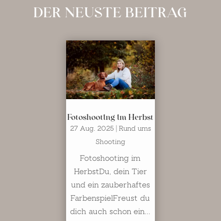
DER NEUSTE BEITRAG
Fotoshooting im Herbst
27 Aug. 2025
|
Rund ums
Shooting
Fotoshooting im
HerbstDu, dein Tier
und ein zauberhaftes
FarbenspielFreust du
dich auch schon ein...