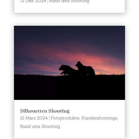
13 Dez. 2024
|
Rund ums Shooting
Silhouetten Shooting
21 März 2024
|
Fotoprodukte
,
Kundenshootings
,
Rund ums Shooting