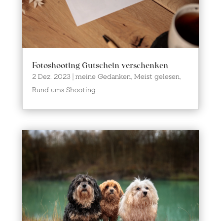
Fotoshooting Gutschein verschenken
2 Dez. 2023
|
meine Gedanken
,
Meist gelesen
,
Rund ums Shooting